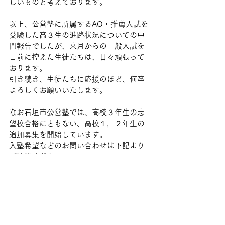
しいものと考えております。
以上、公営塾に所属するAO・推薦入試を
受験した高３生の進路状況についての中
間報告でしたが、来月からの一般入試を
目前に控えた生徒たちは、日々頑張って
おります。
引き続き、生徒たちに応援のほど、何卒
よろしくお願いいたします。
なお石垣市公営塾では、高校３年生の志
望校合格にともない、高校１，２年生の
追加募集を開始しています。
入塾希望などのお問い合わせは下記より
ご連絡ください。
☆本件に関するお問い合わせ先
Email：
info@ishigakijuku.net
URL:
https://www.ishigakijuku.net/inquiry