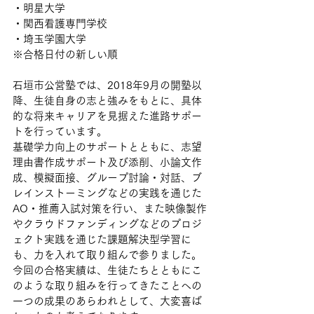
・明星大学
・関西看護専門学校
・埼玉学園大学
※合格日付の新しい順
石垣市公営塾では、2018年9月の開塾以
降、生徒自身の志と強みをもとに、具体
的な将来キャリアを見据えた進路サポー
トを行っています。
基礎学力向上のサポートとともに、志望
理由書作成サポート及び添削、小論文作
成、模擬面接、グループ討論・対話、ブ
レインストーミングなどの実践を通じた
AO・推薦入試対策を行い、また映像製作
やクラウドファンディングなどのプロジ
ェクト実践を通じた課題解決型学習に
も、力を入れて取り組んで参りました。
今回の合格実績は、生徒たちとともにこ
のような取り組みを行ってきたことへの
一つの成果のあらわれとして、大変喜ば