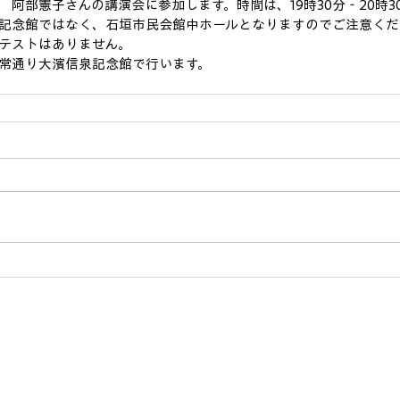
　阿部憲子さんの講演会に参加します。時間は、19時30分‐20時3
記念館ではなく、石垣市民会館中ホールとなりますのでご注意くだ
テストはありません。
常通り大濱信泉記念館で行います。
入塾案内
石垣島ニライキャ
​ニライ通信
​〒907-0004 沖縄県石垣市登野
MAIL :
ishigaki.campus2018@gmai