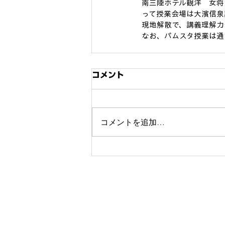
南三陸ホテル観洋　女将
って授業会場は大濱信泉
現地解散で、講義理解力
なお、パムスタ授業は通
コメント
コメントを追加…
​キャンパスについて
​授業内容