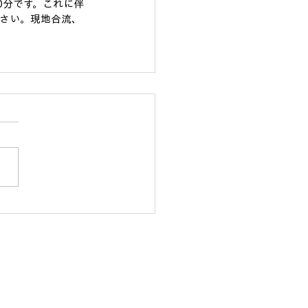
0分です。これに伴
さい。現地合流、
ンパス
〜石垣市公営塾〜
城510番地 チャレンジ石垣島
l.com