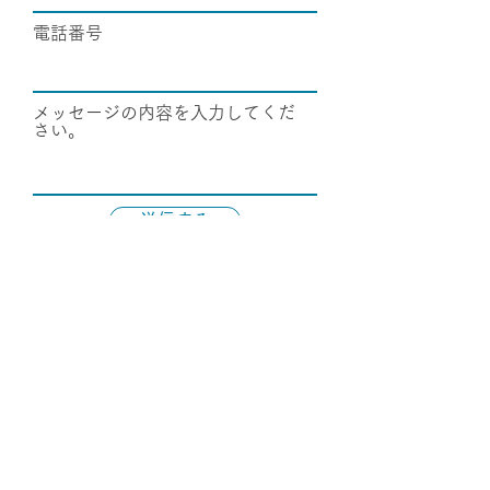
電話番号
メッセージの内容を入力してくだ
さい。
送信する
石垣島ニライキャンパス
〜石垣市公営塾〜
​〒907-0004 沖縄県石垣市登野城510番地 チャレンジ石垣島
MAIL :
ishigaki.campus2018@gmail.com
お問い合わせ
© Copyright 2021 by Ishigaki Public School