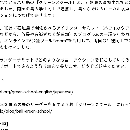
れているバリ島の『グリーンスクール』と、石垣島の高校生たちとの
ました。両国の島の学生同士で連携し、島ならではのローカル視点
ションにつなげて参ります！
、10月に石垣島で開催されるアイランダーサミット（ハワイカウア
などから、首長や有識者などが参加）のプログラムの一環で行われ
、オンラインTV会議ツール”zoom”を活用して、両国の生徒同士
換を行いました。
イランダーサミットでどのような提言・アクションを起こしていけ
サポートできるよう取り組んで参ります。どうぞご期待ください。
ル］
l.org/green-school-english/japanese/
界を創る未来のリーダーを育てる学校「グリーンスクール」に行っ
.jp/blog/bali-green-school/
石垣]