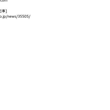
t.com
記事]
co.jp/news/35505/