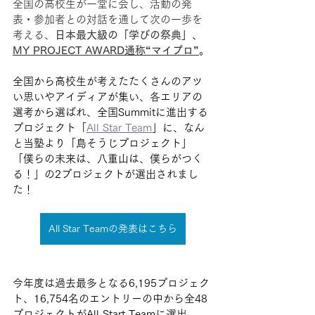
全国の高校生が一堂に会し、活動の発
表・参加者との対話を通して次の一歩を
考える、
日本最大級の「学びの祭典」、
MY PROJECT AWARD通称“マイプロ”
。
全国から高校生が考えたたくさんのアツ
い思いやアイディアが集い、各エリアの
選考から選ばれ、全国Summitに進出する
プロジェクト「
All Star Team
」に、なん
と当塾より「島そうじプロジェクト」
「僕らの未来は、八重山は、僕らがつく
る！」の2プロジェクトが選出されまし
た！
All Star Teamの発表はこちら
今年度は過去最多となる6,195プロジェク
ト、16,754名のエントリーの中から全48
プロジェクトがAll Start Teamに選出。