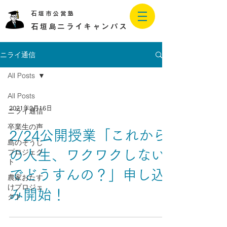
石垣市公営塾
石垣島二ライキャンパス
ニライ通信
All Posts
All Posts
2021年2月16日
ニライ通信
卒業生の声
2/24公開授業「これから
島のそうじ
プロジェク
の人生、ワクワクしない
ト
でどうすんの？」申し込
農家おたす
けプロジェ
み開始！
クト