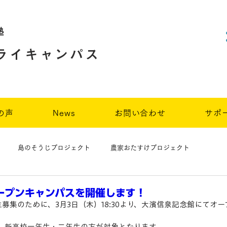
塾
ライキャンパス
の声
News
お問い合わせ
サポ
島のそうじプロジェクト
農家おたすけプロジェクト
オープンキャンパスを開催します！
募集のために、3月3日（木）18:30より、大濱信泉記念館にてオ
、新高校一年生・二年生の方が対象となります。