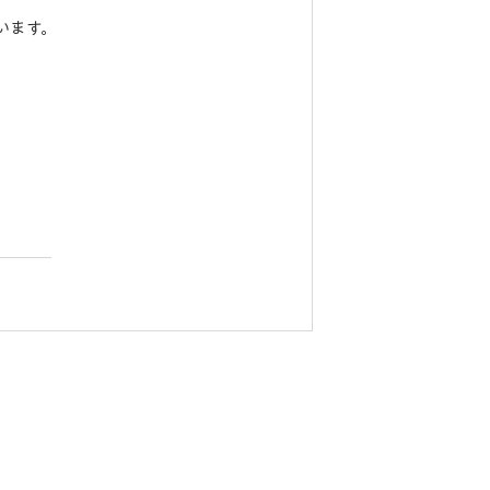
います。
ンパス
〜石垣市公営塾〜