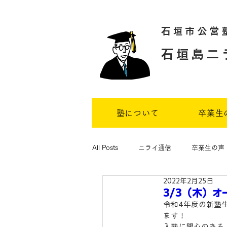
石垣市公営
石垣島二
塾について
卒業生
All Posts
ニライ通信
卒業生の声
2022年2月25日
3/3（木）
令和4年度の新塾生
ます！
入塾に関心のある