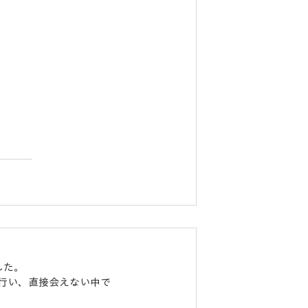
した。
行い、直接会えない中で