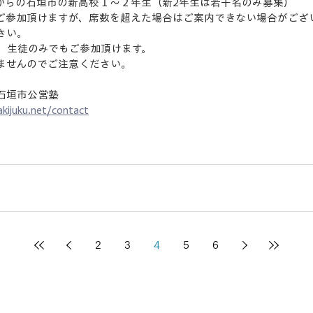
4月からの石垣市の新高校１～２年生（新2年生は若干名のみ募集）
ご参加頂けますが、席数を超えた場合はご案内できない場合がござ
さい。
、生徒のみでもご参加頂けます。
ませんのでご注意ください。
石垣市公営塾
akijuku.net/contact
2
3
4
5
6
入塾案内
石垣島ニライキャ