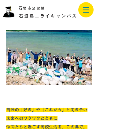
石垣市公営塾
石垣島二ライキャンパス
自分の「好き」や「これから」と向き合い
未来へのワクワクとともに
仲間たちと過ごす高校生活を、この島で。​