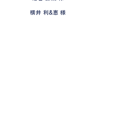
横井 利&恵 様
卒塾生インタビュー
りんか先輩の話（2019年度
卒）